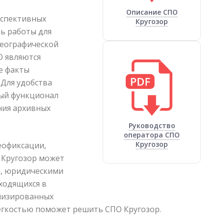
Описание СПО
рспективных
Кругозор
ь работы для
географической
О являются
е факты
 Для удобства
ный функционал
ния архивных
Руководство
оператора СПО
Кругозор
еофиксации,
 Кругозор может
, юридическими
аходящихся в
ализированных
легкостью поможет решить СПО Кругозор.