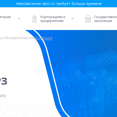
Невозможное просто требует больше времени
аторам
Корпорациям и
Государствен
предприятиям
заказчикам
ых объединенных коммуникаций
РЗ
ого
я