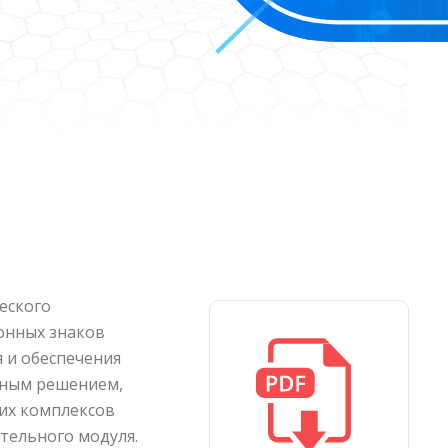
еского
онных знаков
я и обеспечения
нным решением,
щих комплексов
ятельного модуля.