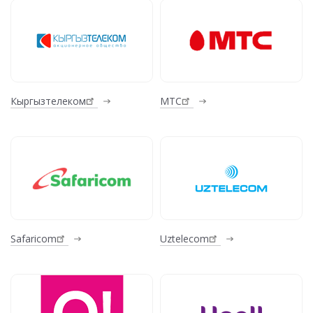
Кыргызтелеком
МТС
Safaricom
Uztelecom