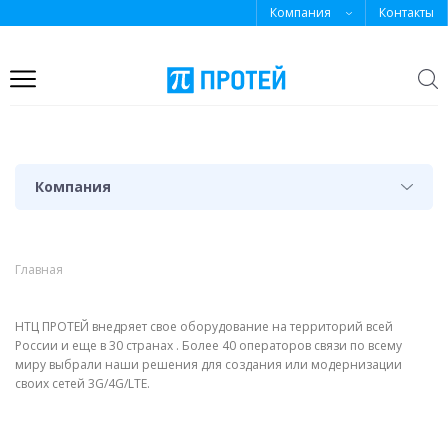
Компания
Контакты
Откр
поиск
Решения для операторов
Оборудование для крупных
Решения для
связи
предприятий и корпораций
государственных и
муниципальных заказчиков
Компания
Private LTE/5G
Видеоконференцсвязь
Комплексные решения для
ситуационных центров
Виртуальным операторам
Для банков
(MVNO/MVNE)
Главная
Умный город
НТЦ ПРОТЕЙ внедряет свое оборудование на территорий всей
Операторам мобильной связи
Оборудование NGN/IMS
России и еще в 30 странах . Более 40 операторов связи по всему
миру выбрали наши решения для создания или модернизации
своих сетей 3G/4G/LTE.
Унифицированные коммуникации
Операторам фиксированной связи
(UC)