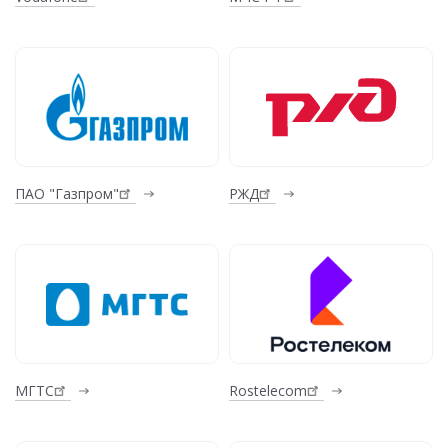
ПАО "Газпром"
РЖД
МГТС
Rostelecom