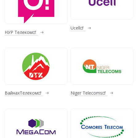
Ucell
НУР Телеком
ВайнахТелеком
Niger Telecoms