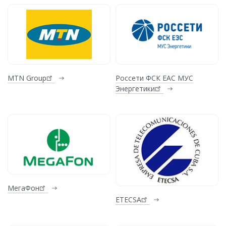
MTN Group
Россети ФСК ЕАС МУС
Энергетики
МегаФон
ETECSA