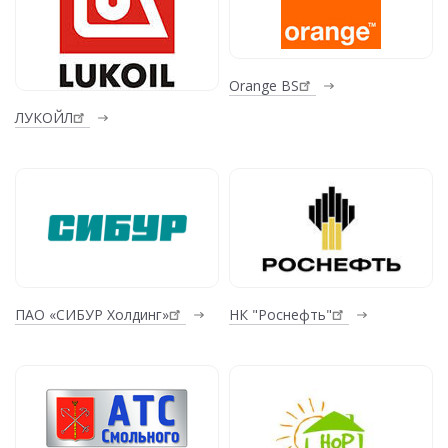
Orange BS
ЛУКОЙЛ
ПАО «СИБУР Холдинг»
НК "Роснефть"