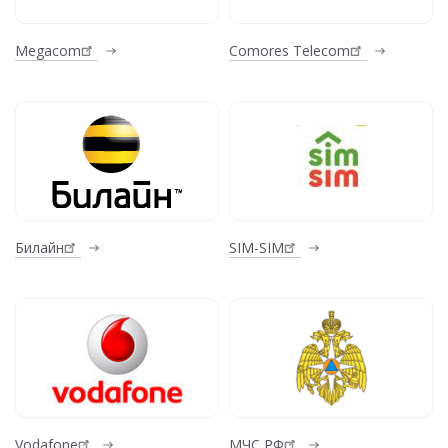
Megacom
Comores Telecom
Билайн
SIM-SIM
Vodafone
МЧС РФ