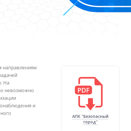
ем направлениям
задачей
. На
ью невозможно
лизации
еонаблюдения и
нного
АПК "Безопасный
город"