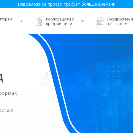
Невозможное просто требует больше времени
аторам
Корпорациям и
Государствен
предприятиям
заказчикам
д
форма с
остью