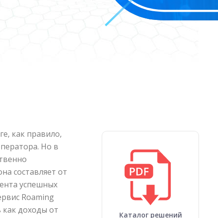
е, как правило,
ператора. Но в
ственно
она составляет от
цента успешных
ервис Roaming
ь как доходы от
Каталог решений