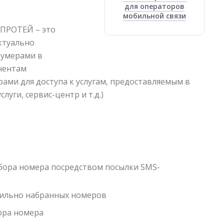
для операторов
мобильной связи
 ПРОТЕЙ – это
ктуально
оумерами в
онентам
ми для доступа к услугам, предоставляемым в
луги, сервис-центр и т.д.)
бора номера посредством посылки SMS-
вильно набранных номеров
ора номера