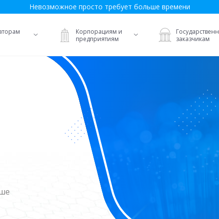
Невозможное просто требует больше времени
аторам
Корпорациям и
Государствен
предприятиям
заказчикам
ьше