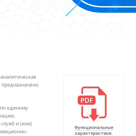
аналитическая
) предназначено
 по единому
рации,
лужб и (или)
Функциональные
ормационно-
характеристики.