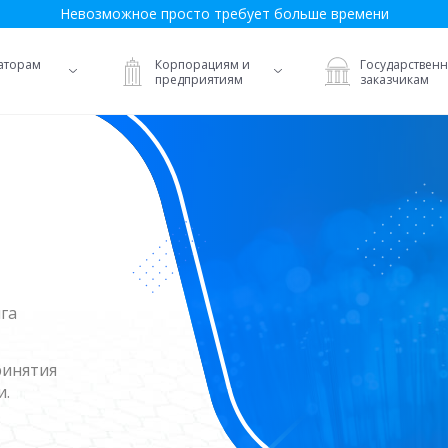
Невозможное просто требует больше времени
аторам
Корпорациям и
Государствен
предприятиям
заказчикам
га
инятия
и.