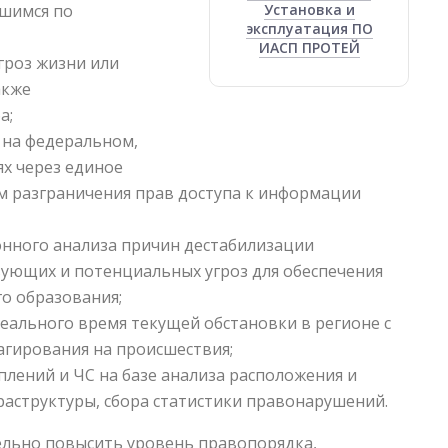
шимся по
Установка и
эксплуатация ПО
ИАСП ПРОТЕЙ
гроз жизни или
акже
а;
 на федеральном,
х через единое
м разграничения прав доступа к информации
онного анализа причин дестабилизации
ующих и потенциальных угроз для обеспечения
о образования;
ального время текущей обстановки в регионе с
агирования на происшествия;
лений и ЧС на базе анализа расположения и
аструктуры, сбора статистики правонарушений.
ельно повысить уровень правопорядка,