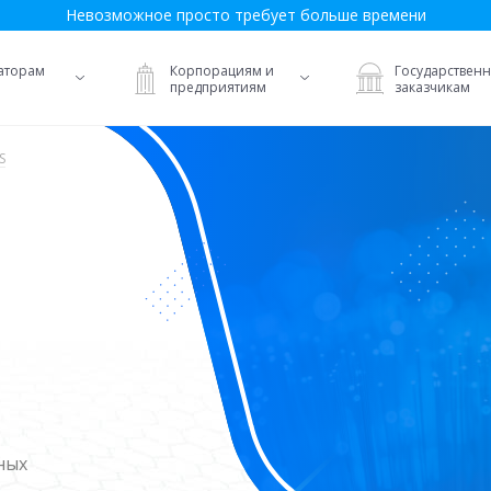
Невозможное просто требует больше времени
аторам
Корпорациям и
Государствен
предприятиям
заказчикам
S
ных