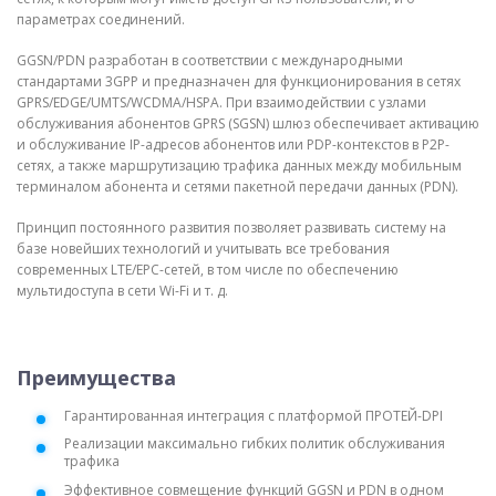
параметрах соединений.
GGSN/PDN разработан в соответствии с международными
стандартами 3GPP и предназначен для функционирования в сетях
GPRS/EDGE/UMTS/WCDMA/HSPA. При взаимодействии с узлами
обслуживания абонентов GPRS (SGSN) шлюз обеспечивает активацию
и обслуживание IP-адресов абонентов или PDP-контекстов в P2P-
сетях, а также маршрутизацию трафика данных между мобильным
терминалом абонента и сетями пакетной передачи данных (PDN).
Принцип постоянного развития позволяет развивать систему на
базе новейших технологий и учитывать все требования
современных LTE/EPC-сетей, в том числе по обеспечению
мультидоступа в сети Wi-Fi и т. д.
Преимущества
Гарантированная интеграция с платформой ПРОТЕЙ-DPI
Реализации максимально гибких политик обслуживания
трафика
Эффективное совмещение функций GGSN и PDN в одном